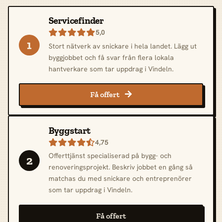
Servicefinder
5,0

1
Stort nätverk av snickare i hela landet. Lägg ut
byggjobbet och få svar från flera lokala
hantverkare som tar uppdrag i Vindeln.
Få offert

Byggstart
4,75

Offerttjänst specialiserad på bygg- och
2
renoveringsprojekt. Beskriv jobbet en gång så
matchas du med snickare och entreprenörer
som tar uppdrag i Vindeln.
Få offert