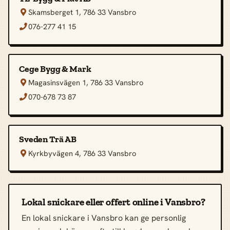
Skamsberget 1, 786 33 Vansbro

076-277 41 15

Cege Bygg & Mark
Magasinsvägen 1, 786 33 Vansbro

070-678 73 87

Sveden Trä AB
Kyrkbyvägen 4, 786 33 Vansbro

Lokal snickare eller offert online i Vansbro?
En lokal snickare i Vansbro kan ge personlig