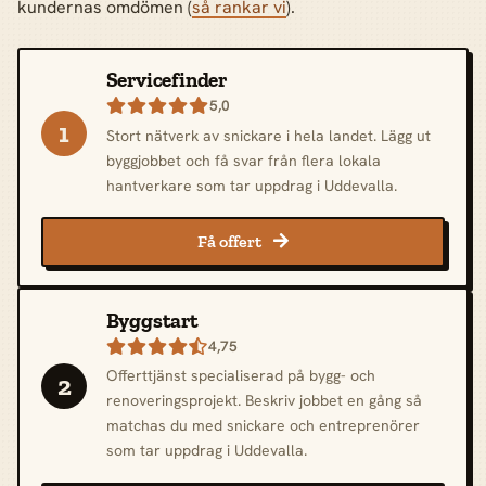
kundernas omdömen (
så rankar vi
).
Servicefinder
5,0

1
Stort nätverk av snickare i hela landet. Lägg ut
byggjobbet och få svar från flera lokala
hantverkare som tar uppdrag i Uddevalla.
Få offert

Byggstart
4,75

Offerttjänst specialiserad på bygg- och
2
renoveringsprojekt. Beskriv jobbet en gång så
matchas du med snickare och entreprenörer
som tar uppdrag i Uddevalla.