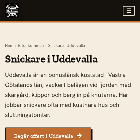
☰
Hem
›
Efter kommun
›
Snickare i Uddevalla
Snickare i Uddevalla
Uddevalla är en bohuslänsk kuststad i Västra
Götalands län, vackert belägen vid fjorden med
skärgård, klippor och berg in på knutarna. Här
jobbar snickare ofta med kustnära hus och
sluttningstomter.
Begär offert i Uddevalla
