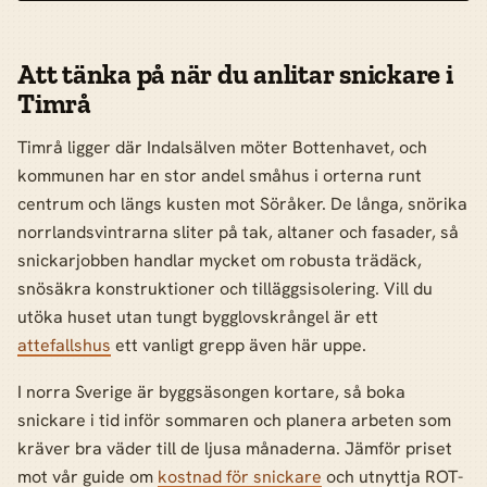
Att tänka på när du anlitar snickare i
Timrå
Timrå ligger där Indalsälven möter Bottenhavet, och
kommunen har en stor andel småhus i orterna runt
centrum och längs kusten mot Söråker. De långa, snörika
norrlandsvintrarna sliter på tak, altaner och fasader, så
snickarjobben handlar mycket om robusta trädäck,
snösäkra konstruktioner och tilläggsisolering. Vill du
utöka huset utan tungt bygglovskrångel är ett
attefallshus
ett vanligt grepp även här uppe.
I norra Sverige är byggsäsongen kortare, så boka
snickare i tid inför sommaren och planera arbeten som
kräver bra väder till de ljusa månaderna. Jämför priset
mot vår guide om
kostnad för snickare
och utnyttja ROT-