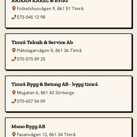
ARIKAN KAKEL & BYGG
Folketshusvägen 9, 861 51 Timrå

073-045 12 98

Timrå Teknik & Service Ab
Plåtslagarvägen 5, 861 36 Timrå

070-570 89 25

Timrå Bygg & Betong AB - bygg timrå
Mogatan 6, 861 42 Sörberge

070-607 54 09

Mano Bygg AB
Fasanvägen 13, 861 34 Timrå
