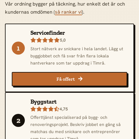
Vår ordning bygger på täckning, hur enkelt det är och
kundernas omdömen (
så rankar vi
).
Servicefinder
5,0

1
Stort nätverk av snickare i hela landet. Lägg ut
byggjobbet och få svar från flera lokala
hantverkare som tar uppdrag i Timrå.
Få offert

Byggstart
4,75

Offerttjänst specialiserad på bygg- och
2
renoveringsprojekt. Beskriv jobbet en gång så
matchas du med snickare och entreprenörer
som tar uppdrag i Timrå.