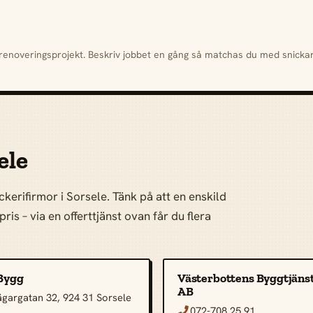
h renoveringsprojekt. Beskriv jobbet en gång så matchas du med snick
ele
kerifirmor i Sorsele. Tänk på att en enskild
ris – via en offerttjänst ovan får du flera
Bygg
Västerbottens Byggtjäns
AB
ägargatan 32, 924 31 Sorsele
072-708 25 91
