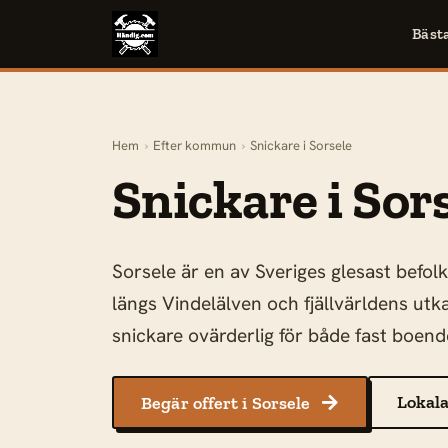
Bäst
Hem
›
Efter kommun
›
Snickare i Sorsele
Snickare i Sor
Sorsele är en av Sveriges glesast befo
längs Vindelälven och fjällvärldens ut
snickare ovärderlig för både fast boen
Lokala
Begär offert i Sorsele
