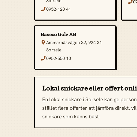
Sorsele
0

0952-120 41

Baseco Golv AB
Ammarnäsvägen 32, 924 31

Sorsele
0952-550 10

Lokal snickare eller offert onl
En lokal snickare i Sorsele kan ge personl
stället flera offerter att jämföra direkt,
snickare som känns bäst.