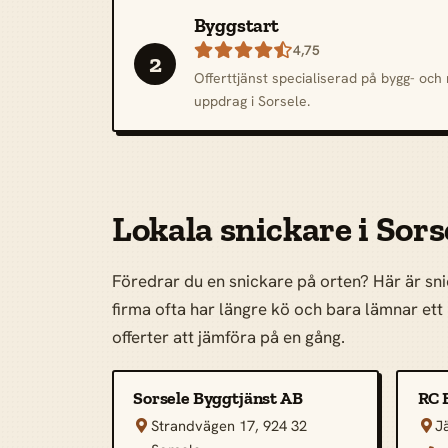
Byggstart

4,75
2
Offerttjänst specialiserad på bygg- oc
uppdrag i Sorsele.
Lokala snickare i Sors
Föredrar du en snickare på orten? Här är snic
firma ofta har längre kö och bara lämnar ett p
offerter att jämföra på en gång.
Sorsele Byggtjänst AB
RC 
Strandvägen 17, 924 32
J

