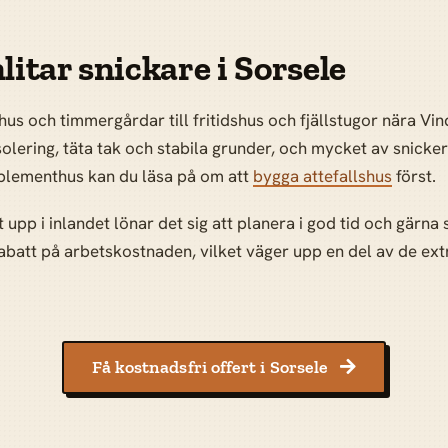
litar snickare i Sorsele
byhus och timmergårdar till fritidshus och fjällstugor nära V
 isolering, täta tak och stabila grunder, och mycket av snick
omplementhus kan du läsa på om att
bygga attefallshus
först.
 upp i inlandet lönar det sig att planera i god tid och gär
abatt på arbetskostnaden, vilket väger upp en del av de ex
Få kostnadsfri offert i Sorsele
