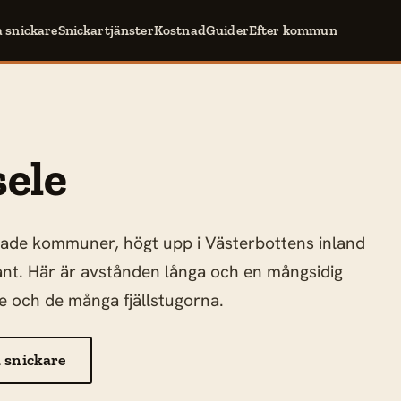
a snickare
Snickartjänster
Kostnad
Guider
Efter kommun
sele
lkade kommuner, högt upp i Västerbottens inland
kant. Här är avstånden långa och en mångsidig
de och de många fjällstugorna.
 snickare