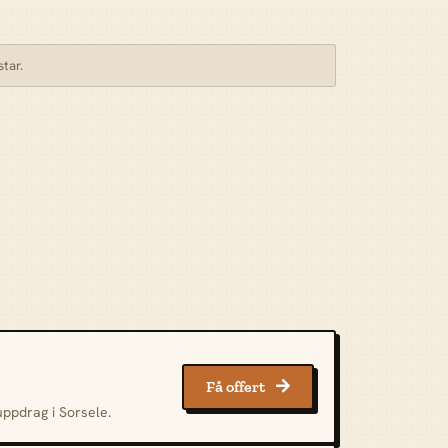
star.
Få offert

uppdrag i Sorsele.