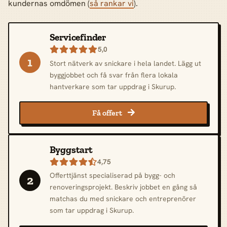
kundernas omdömen (
så rankar vi
).
Servicefinder
5,0

1
Stort nätverk av snickare i hela landet. Lägg ut
byggjobbet och få svar från flera lokala
hantverkare som tar uppdrag i Skurup.
Få offert

Byggstart
4,75

Offerttjänst specialiserad på bygg- och
2
renoveringsprojekt. Beskriv jobbet en gång så
matchas du med snickare och entreprenörer
som tar uppdrag i Skurup.