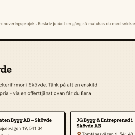
h renoveringsprojekt. Beskriv jobbet en gång så matchas du med snick
vde
ckerifirmor i Skövde. Tänk på att en enskild
ris – via en offerttjänst ovan får du flera
aten Bygg AB – Skövde
JG Bygg & Entreprenad i
Skövde AB
ejselvägen 19, 541 34
Tomtängsvägen 6, 541 48
