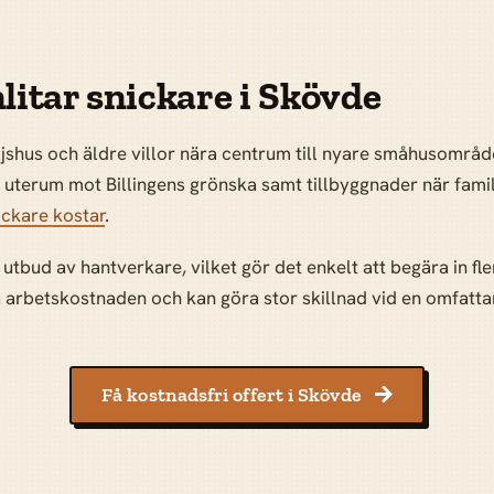
litar snickare i Skövde
ljshus och äldre villor nära centrum till nyare småhusområd
terum mot Billingens grönska samt tillbyggnader när familj
ickare kostar
.
utbud av hantverkare, vilket gör det enkelt att begära in fle
å arbetskostnaden och kan göra stor skillnad vid en omfatt
Få kostnadsfri offert i Skövde
