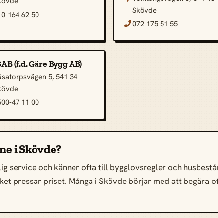
kövde
Skövde
10-164 62 50
072-175 51 55

AB (f.d. Gäre Bygg AB)
åsatorpsvägen 5, 541 34
kövde
500-47 11 00
ine i Skövde?
ig service och känner ofta till bygglovsregler och husbestånd
 vilket pressar priset. Många i Skövde börjar med att begära o