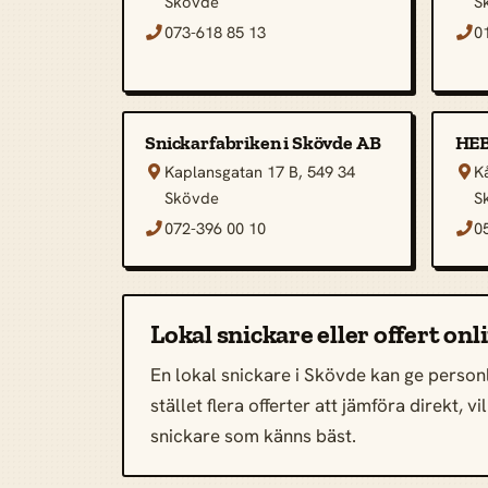
Skövde
S
073-618 85 13
0


Snickarfabriken i Skövde AB
HEB
Kaplansgatan 17 B, 549 34
K


Skövde
S
072-396 00 10
0


Lokal snickare eller offert onl
En lokal snickare i Skövde kan ge personl
stället flera offerter att jämföra direkt,
snickare som känns bäst.