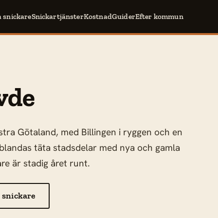
a snickare
Snickartjänster
Kostnad
Guider
Efter kommun
vde
stra Götaland, med Billingen i ryggen och en
 blandas täta stadsdelar med nya och gamla
re är stadig året runt.
 snickare