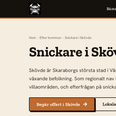
Bäst
Hem
›
Efter kommun
›
Snickare i Skövde
Snickare i Skö
Skövde är Skaraborgs största stad i Vä
växande befolkning. Som regionalt nav
villaområden, och efterfrågan på snicka
Lokala
Begär offert i Skövde
