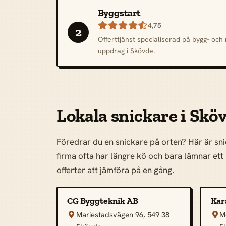
Byggstart

4,75
2
Offerttjänst specialiserad på bygg- oc
uppdrag i Skövde.
Lokala snickare i Skö
Föredrar du en snickare på orten? Här är sni
firma ofta har längre kö och bara lämnar ett p
offerter att jämföra på en gång.
CG Byggteknik AB
Kar
Mariestadsvägen 96, 549 38
M

