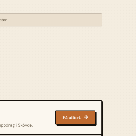
star.
Få offert

uppdrag i Skövde.