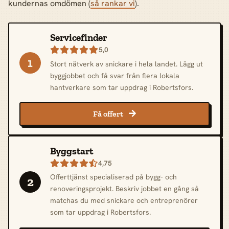
kundernas omdömen (
så rankar vi
).
Servicefinder
5,0

1
Stort nätverk av snickare i hela landet. Lägg ut
byggjobbet och få svar från flera lokala
hantverkare som tar uppdrag i Robertsfors.
Få offert

Byggstart
4,75

Offerttjänst specialiserad på bygg- och
2
renoveringsprojekt. Beskriv jobbet en gång så
matchas du med snickare och entreprenörer
som tar uppdrag i Robertsfors.