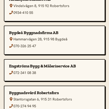
Vindelvägen 8, 915 92 Robertsfors

0934-410 55

Bygdeå Byggnadsfirma AB
Hammarvägen 28, 915 98 Bygdeå

070-326 25 47

Engströms Bygg & Måleriservice AB
072-341 08 38

Byggnadsvård Robertsfors
Stantorsgatan 6, 915 31 Robertsfors

070-274 94 95
