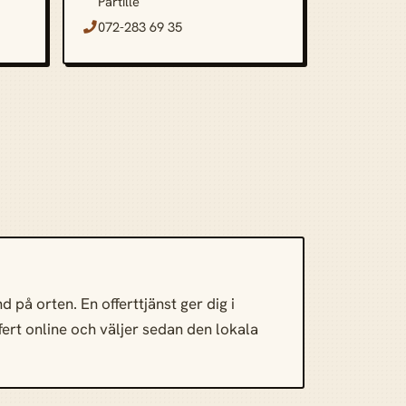
Partille
072-283 69 35

 på orten. En offerttjänst ger dig i
ffert online och väljer sedan den lokala