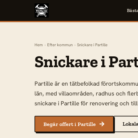
Bäst
Hem
›
Efter kommun
›
Snickare i Partille
Snickare i Part
Partille är en tätbefolkad förortskomm
län, med villaområden, radhus och flerb
snickare i Partille för renovering och ti
Lokala
Begär offert i Partille
