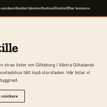
a snickare
Snickartjänster
Kostnad
Guider
Efter kommun
ille
un strax öster om Göteborg i Västra Götalands
ostadshus tätt inpå storstaden. Här listar vi
llbyggnad.
 snickare