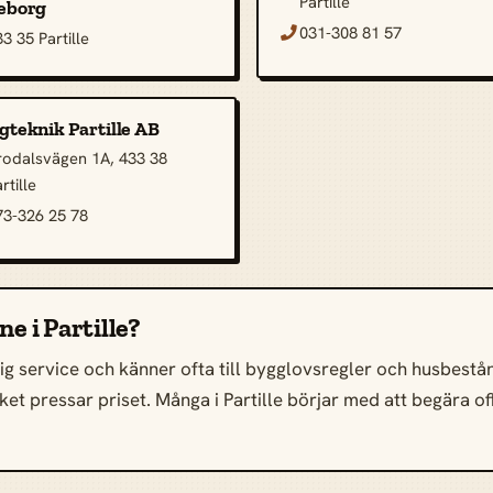
Partille
eborg
031-308 81 57

3 35 Partille
gteknik Partille AB
rodalsvägen 1A, 433 38
rtille
73-326 25 78
ne i Partille?
lig service och känner ofta till bygglovsregler och husbestånd
vilket pressar priset. Många i Partille börjar med att begära o