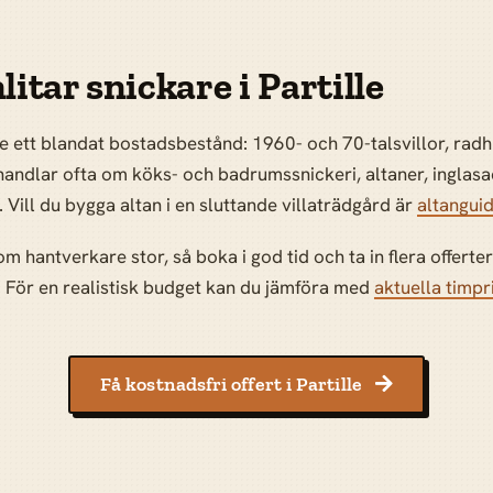
itar snickare i Partille
le ett blandat bostadsbestånd: 1960- och 70-talsvillor, ra
ndlar ofta om köks- och badrumssnickeri, altaner, inglasade
Vill du bygga altan i en sluttande villaträdgård är
altangui
hantverkare stor, så boka i god tid och ta in flera offerter
. För en realistisk budget kan du jämföra med
aktuella timpr
Få kostnadsfri offert i Partille
