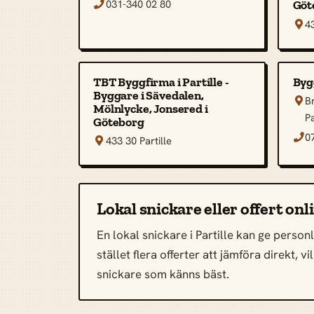
031-340 02 80
Göt

43

TBT Byggfirma i Partille -
Byg
Byggare i Sävedalen,
B

Mölnlycke, Jonsered i
Pa
Göteborg
0

433 30 Partille

Lokal snickare eller offert onli
En lokal snickare i Partille kan ge person
stället flera offerter att jämföra direkt, 
snickare som känns bäst.