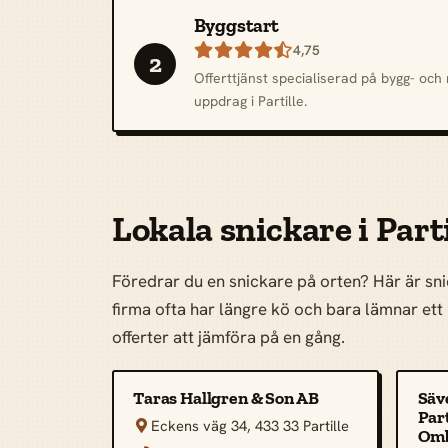
Byggstart

4,75
2
Offerttjänst specialiserad på bygg- oc
uppdrag i Partille.
Lokala snickare i Parti
Föredrar du en snickare på orten? Här är snick
firma ofta har längre kö och bara lämnar ett p
offerter att jämföra på en gång.
Taras Hallgren & Son AB
Säv
Part
Eckens väg 34, 433 33 Partille

Omb