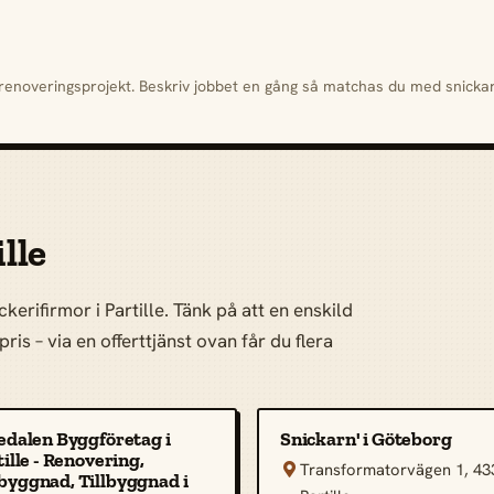
h renoveringsprojekt. Beskriv jobbet en gång så matchas du med snick
lle
erifirmor i Partille. Tänk på att en enskild
ris – via en offerttjänst ovan får du flera
edalen Byggföretag i
Snickarn' i Göteborg
ille - Renovering,
Transformatorvägen 1, 43

yggnad, Tillbyggnad i