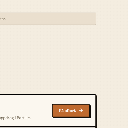
tar.
Få offert

ppdrag i Partille.