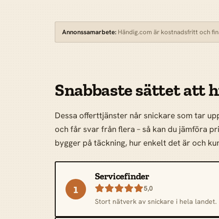
Annonssamarbete:
Händig.com är kostnadsfritt och finan
Snabbaste sättet att hi
Dessa offerttjänster når snickare som tar upp
och får svar från flera – så kan du jämföra pr
bygger på täckning, hur enkelt det är och 
Servicefinder
1

5,0
Stort nätverk av snickare i hela landet.