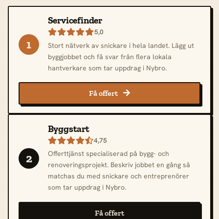
Servicefinder
5,0

1
Stort nätverk av snickare i hela landet. Lägg ut
byggjobbet och få svar från flera lokala
hantverkare som tar uppdrag i Nybro.
Få offert

Byggstart
4,75

Offerttjänst specialiserad på bygg- och
2
renoveringsprojekt. Beskriv jobbet en gång så
matchas du med snickare och entreprenörer
som tar uppdrag i Nybro.
Få offert