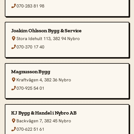
070-283 81 98

Joakim Ohlsson Bygg & Service
Stora Idehult 113, 382 94 Nybro

070-370 17 40

Magnusson Bygg
Kraftvägen 4, 382 36 Nybro

070-925 54 01

KJ Bygg & Handel i Nybro AB
Backvägen 7, 382 45 Nybro

070-622 51 61
