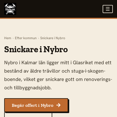
☰
Hem
›
Efter kommun
›
Snickare i Nybro
Snickare i Nybro
Nybro i Kalmar län ligger mitt i Glasriket med ett
bestånd av äldre trävillor och stuga-i-skogen-
boende, vilket ger snickare gott om renoverings-
och tillbyggnadsjobb.
Begär offert i Nybro
