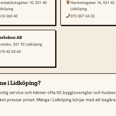
rantabäcksgatan 10, 531 40
Hackelsegatan 16, 531 42

idköping
Lidköping
510-260 40
072-007 34 33

kebohus AB
yckebo, 531 92 Lidköping
510-42 60 60
ine i Lidköping?
nlig service och känner ofta till bygglovsregler och husbestå
 vilket pressar priset. Många i Lidköping börjar med att begär