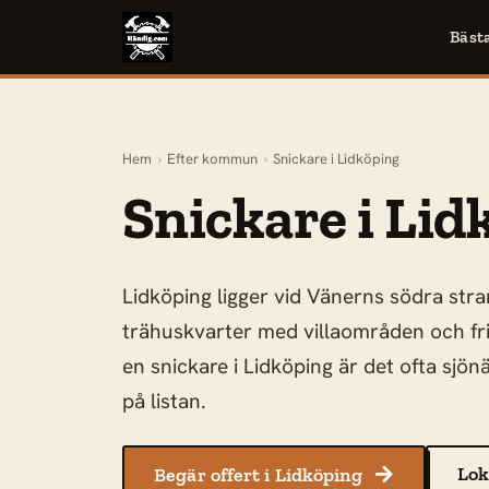
Bäst
Hem
›
Efter kommun
›
Snickare i Lidköping
Snickare i Lid
Lidköping ligger vid Vänerns södra str
trähuskvarter med villaområden och fr
en snickare i Lidköping är det ofta sjö
på listan.
Lok
Begär offert i Lidköping
