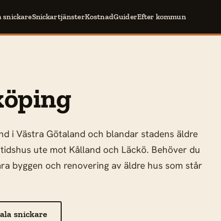
a snickare
Snickartjänster
Kostnad
Guider
Efter kommun
köping
and i Västra Götaland och blandar stadens äldre
itidshus ute mot Kålland och Läckö. Behöver du
nära byggen och renovering av äldre hus som står
ala snickare