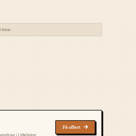
listar.
Få offert

uppdrag i Lidköping.