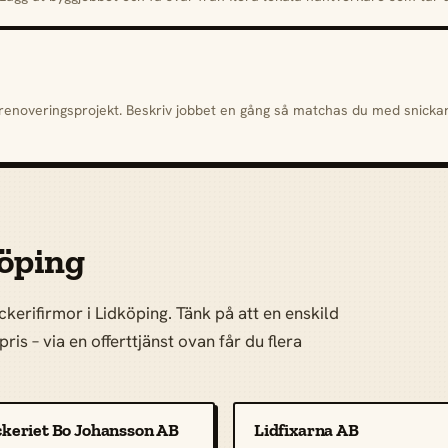
h renoveringsprojekt. Beskriv jobbet en gång så matchas du med snick
köping
kerifirmor i Lidköping. Tänk på att en enskild
ris – via en offerttjänst ovan får du flera
ckeriet Bo Johansson AB
Lidfixarna AB