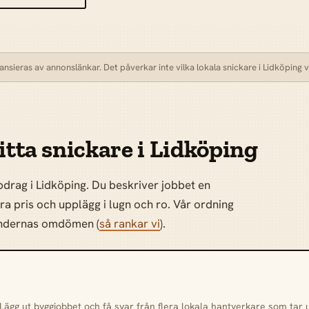
sieras av annonslänkar. Det påverkar inte vilka lokala snickare i Lidköping vi 
itta snickare i Lidköping
pdrag i Lidköping. Du beskriver jobbet en
öra pris och upplägg i lugn och ro. Vår ordning
kundernas omdömen (
så rankar vi
).
 Lägg ut byggjobbet och få svar från flera lokala hantverkare som tar 