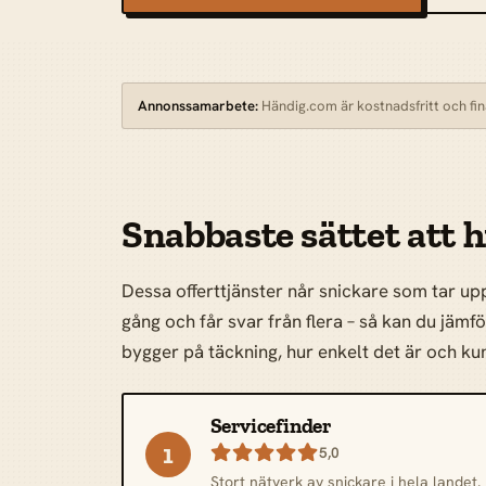
Annonssamarbete:
Händig.com är kostnadsfritt och finan
Snabbaste sättet att h
Dessa offerttjänster når snickare som tar up
gång och får svar från flera – så kan du jämf
bygger på täckning, hur enkelt det är och 
Servicefinder
1

5,0
Stort nätverk av snickare i hela landet.