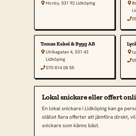
Hovby, 531 92 Lidköping
B


L
0

Tomas Kakel & Bygg AB
Lyc
Ulrikagatan 4, 531 43
L


Lidköping
0

070-814 08 55

Lokal snickare eller offert onl
En lokal snickare i Lidköping kan ge perso
stället flera offerter att jämföra direkt,
snickare som känns bäst.