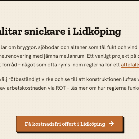
litar snickare i Lidköping
lar om bryggor, sjöbodar och altaner som tål fukt och vind 
nelrenovering med jämna mellanrum. Ett vanligt projekt på 
t förråd – något som ofta ryms inom reglerna för ett
attefal
 välj rötbeständigt virke och se till att konstruktionen luft
 av arbetskostnaden via ROT – läs mer om hur reglerna fun
Få kostnadsfri offert i Lidköping
