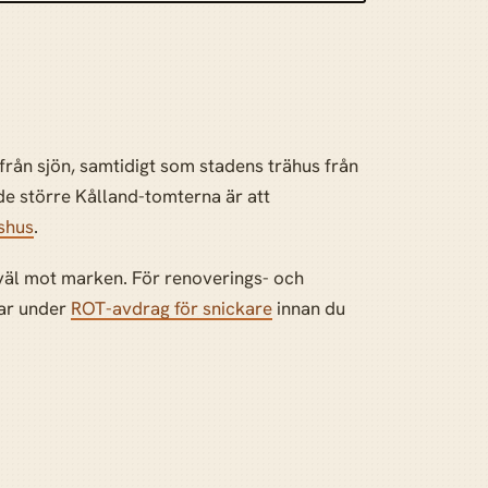
från sjön, samtidigt som stadens trähus från
de större Kålland-tomterna är att
lshus
.
as väl mot marken. För renoverings- och
kar under
ROT-avdrag för snickare
innan du