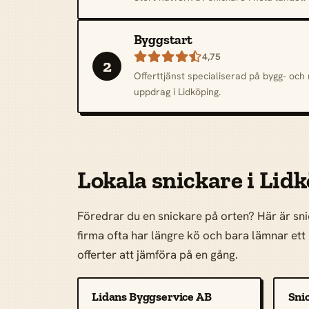
Byggstart

4,75
2
Offerttjänst specialiserad på bygg- oc
uppdrag i Lidköping.
Lokala snickare i Lid
Föredrar du en snickare på orten? Här är snic
firma ofta har längre kö och bara lämnar ett p
offerter att jämföra på en gång.
Lidans Byggservice AB
Sni