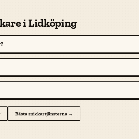
kare i Lidköping
g?
r
Bästa snickartjänsterna →