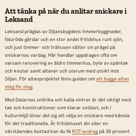
Att tänka på när du anlitar snickare i
Leksand
Leksand präglas av Siljansbygdens timmerbyggnader,
faluröda gårdar och en stor andel fritidshus runt sjön,
och just timmer- och trähusen sätter sin prägel på
snickarnas vardag. Här handlar uppdragen ofta om
varsam renovering av äldre timmerhus, byte av spåntak
och knutar samt altaner och uterum med utsikt mot
Siljan. För altanprojektet finns guiden om
att bygga altan
steg för steg
.
Med Dalarnas snörika och kalla vintrar är det viktigt med
tak och konstruktioner som klarar snölast, och i
kulturmiljö lönar det sig att välja en snickare med känsla
för det traditionella. Är fritidshuset din eller en
närståendes bostad kan du få
ROT-avdrag
på 30 procent