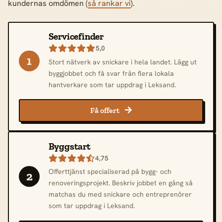
kundernas omdömen (
så rankar vi
).
Servicefinder
5,0

1
Stort nätverk av snickare i hela landet. Lägg ut
byggjobbet och få svar från flera lokala
hantverkare som tar uppdrag i Leksand.
Få offert

Byggstart
4,75

Offerttjänst specialiserad på bygg- och
2
renoveringsprojekt. Beskriv jobbet en gång så
matchas du med snickare och entreprenörer
som tar uppdrag i Leksand.