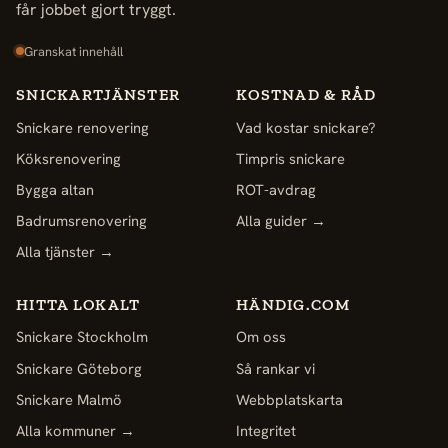
får jobbet gjort tryggt.
Granskat innehåll
SNICKARTJÄNSTER
KOSTNAD & RÅD
Snickare renovering
Vad kostar snickare?
Köksrenovering
Timpris snickare
Bygga altan
ROT-avdrag
Badrumsrenovering
Alla guider →
Alla tjänster →
HITTA LOKALT
HÄNDIG.COM
Snickare Stockholm
Om oss
Snickare Göteborg
Så rankar vi
Snickare Malmö
Webbplatskarta
Alla kommuner →
Integritet