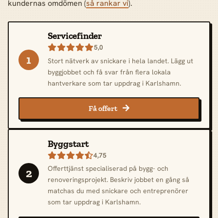
kundernas omdömen (
så rankar vi
).
Servicefinder
5,0

1
Stort nätverk av snickare i hela landet. Lägg ut
byggjobbet och få svar från flera lokala
hantverkare som tar uppdrag i Karlshamn.
Få offert

Byggstart
4,75

Offerttjänst specialiserad på bygg- och
2
renoveringsprojekt. Beskriv jobbet en gång så
matchas du med snickare och entreprenörer
som tar uppdrag i Karlshamn.