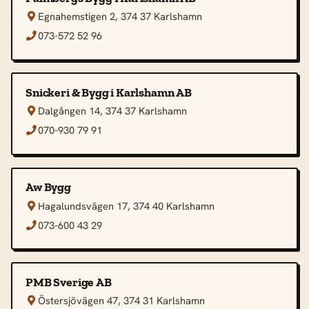
Egnahemstigen 2, 374 37 Karlshamn

073-572 52 96

Snickeri & Bygg i Karlshamn AB
Dalgången 14, 374 37 Karlshamn

070-930 79 91

Aw Bygg
Hagalundsvägen 17, 374 40 Karlshamn

073-600 43 29

PMB Sverige AB
Östersjövägen 47, 374 31 Karlshamn
