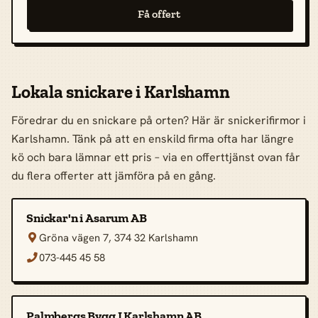
Få offert
Lokala snickare i Karlshamn
Föredrar du en snickare på orten? Här är snickerifirmor i
Karlshamn. Tänk på att en enskild firma ofta har längre
kö och bara lämnar ett pris – via en offerttjänst ovan får
du flera offerter att jämföra på en gång.
Snickar'n i Asarum AB
Gröna vägen 7, 374 32 Karlshamn

073-445 45 58

Palmbergs Bygg I Karlshamn AB