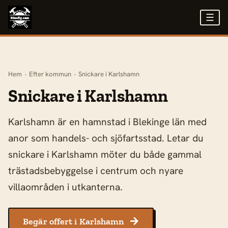
☰
Hem
›
Efter kommun
›
Snickare i Karlshamn
Snickare i Karlshamn
Karlshamn är en hamnstad i Blekinge län med
anor som handels- och sjöfartsstad. Letar du
snickare i Karlshamn möter du både gammal
trästadsbebyggelse i centrum och nyare
villaområden i utkanterna.
Begär offert i Karlshamn
