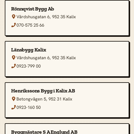
Rönnqvist Bygg Ab
Värdshusgatan 6, 952 35 Kalix

070-575 25 66

Länsbygg Kalix
Värdshusgatan 6, 952 35 Kalix

0923-799 00

Henrikssons Bygg i Kalix AB
Betongvägen 5, 952 31 Kalix

0923-160 50

Byggmästare S A Englund AB