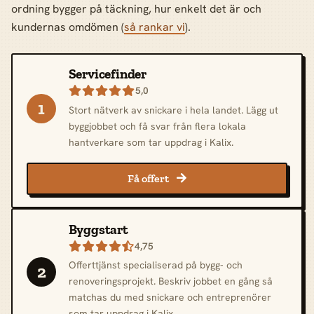
ordning bygger på täckning, hur enkelt det är och
kundernas omdömen (
så rankar vi
).
Servicefinder
5,0

1
Stort nätverk av snickare i hela landet. Lägg ut
byggjobbet och få svar från flera lokala
hantverkare som tar uppdrag i Kalix.
Få offert

Byggstart
4,75

Offerttjänst specialiserad på bygg- och
2
renoveringsprojekt. Beskriv jobbet en gång så
matchas du med snickare och entreprenörer
som tar uppdrag i Kalix.