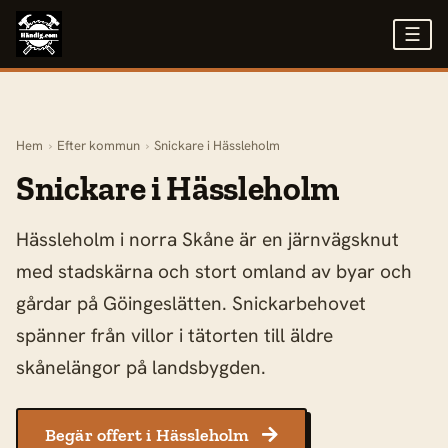
☰
Hem
›
Efter kommun
›
Snickare i Hässleholm
Snickare i Hässleholm
Hässleholm i norra Skåne är en järnvägsknut
med stadskärna och stort omland av byar och
gårdar på Göingeslätten. Snickarbehovet
spänner från villor i tätorten till äldre
skånelängor på landsbygden.
Begär offert i Hässleholm
