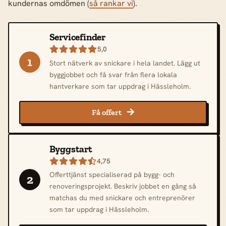
kundernas omdömen (
så rankar vi
).
Servicefinder
5,0

1
Stort nätverk av snickare i hela landet. Lägg ut
byggjobbet och få svar från flera lokala
hantverkare som tar uppdrag i Hässleholm.
Få offert

Byggstart
4,75

Offerttjänst specialiserad på bygg- och
2
renoveringsprojekt. Beskriv jobbet en gång så
matchas du med snickare och entreprenörer
som tar uppdrag i Hässleholm.