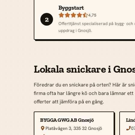
Byggstart

4,75
2
Offerttjänst specialiserad på bygg- oc
uppdrag i Gnosjö.
Lokala snickare i Gno
Föredrar du en snickare på orten? Här är snic
firma ofta har längre kö och bara lämnar ett p
offerter att jämföra på en gång.
BYGGA GWG AB Gnosjö
Lin
Platåvägen 3, 335 32 Gnosjö
0

