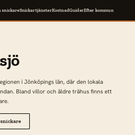
a snickare
Snickartjänster
Kostnad
Guider
Efter kommun
sjö
gionen i Jönköpings län, där den lokala
dan. Bland villor och äldre trähus finns ett
are.
 snickare