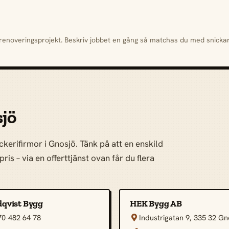
h renoveringsprojekt. Beskriv jobbet en gång så matchas du med snick
sjö
kerifirmor i Gnosjö. Tänk på att en enskild
ris – via en offerttjänst ovan får du flera
dqvist Bygg
HEK Bygg AB
70-482 64 78
Industrigatan 9, 335 32 Gn
