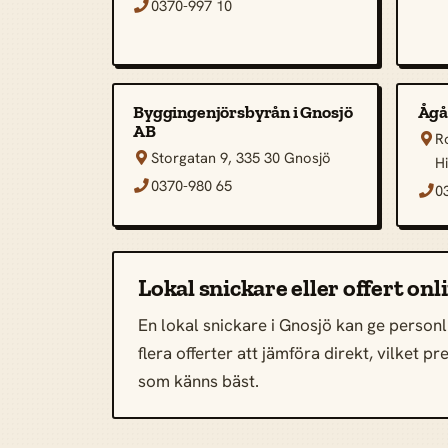
0370-997 10

Byggingenjörsbyrån i Gnosjö
Ågå
AB
R

Storgatan 9, 335 30 Gnosjö

H
0370-980 65

0

Lokal snickare eller offert onl
En lokal snickare i Gnosjö kan ge personli
flera offerter att jämföra direkt, vilket 
som känns bäst.