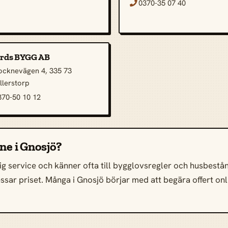
0370-35 07 40

rds BYGG AB
ocknevägen 4, 335 73
illerstorp
370-50 10 12
ine i Gnosjö?
g service och känner ofta till bygglovsregler och husbestånd 
pressar priset. Många i Gnosjö börjar med att begära offert o