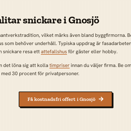
litar snickare i Gnosjö
antverkstradition, vilket märks även bland byggfirmorna. Bos
hus som behöver underhåll. Typiska uppdrag är fasadarbeten,
n snickare resa ett
attefallshus
för gäster eller hobby.
 det löna sig att kolla
timpriser
innan du väljer firma. Be om 
 med 30 procent för privatpersoner.
Få kostnadsfri offert i Gnosjö
