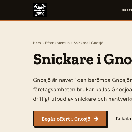
Bäst
Hem
›
Efter kommun
›
Snickare i Gnosjö
Snickare i Gno
Gnosjö är navet i den berömda Gnosjöre
företagsamheten brukar kallas Gnosjöan
driftigt utbud av snickare och hantverk
Lokala
Begär offert i Gnosjö
