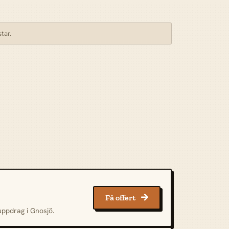
tar.
Få offert

uppdrag i Gnosjö.