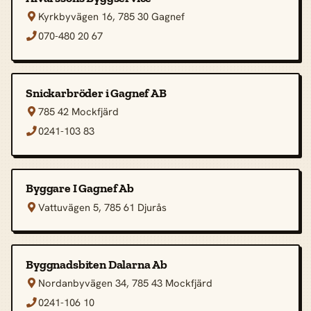
Kyrkbyvägen 16, 785 30 Gagnef

070-480 20 67

Snickarbröder i Gagnef AB
785 42 Mockfjärd

0241-103 83

Byggare I Gagnef Ab
Vattuvägen 5, 785 61 Djurås

Byggnadsbiten Dalarna Ab
Nordanbyvägen 34, 785 43 Mockfjärd

0241-106 10
