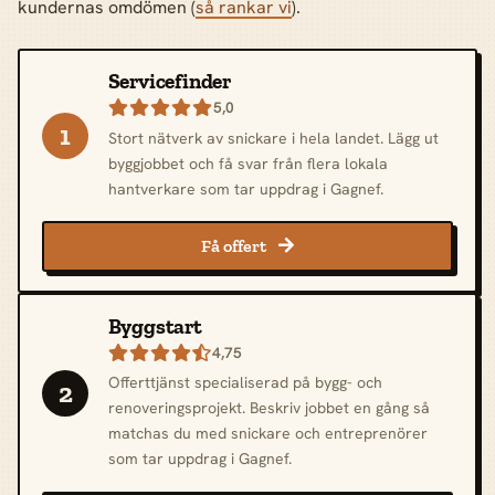
kundernas omdömen (
så rankar vi
).
Servicefinder
5,0

1
Stort nätverk av snickare i hela landet. Lägg ut
byggjobbet och få svar från flera lokala
hantverkare som tar uppdrag i Gagnef.
Få offert

Byggstart
4,75

Offerttjänst specialiserad på bygg- och
2
renoveringsprojekt. Beskriv jobbet en gång så
matchas du med snickare och entreprenörer
som tar uppdrag i Gagnef.