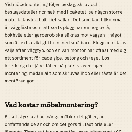
Vid möbelmontering följer beslag, skruv och
beslagsdetaljer normalt med i paketet, så någon större
materialkostnad blir det sällan. Det som kan tillkomma
är väggfäste och rätt sorts plugg när en hög byrå,
bokhylla eller garderob ska säkras mot väggen – något
som är extra viktigt i hem med små barn. Plugg och skruv
väljs efter väggtyp, och en van montör har oftast med sig
ett sortiment för både gips, betong och tegel. Lös
inredning du själv ställer på plats kräver ingen
montering, medan allt som skruvas ihop eller fästs är det
montören gör.
Vad kostar möbelmontering?
Priset styrs av hur många möbler det gäller, hur
omfattande de är och om det görs till fast pris eller
löpande. Timpriset för en montör ligger oftast runt 400