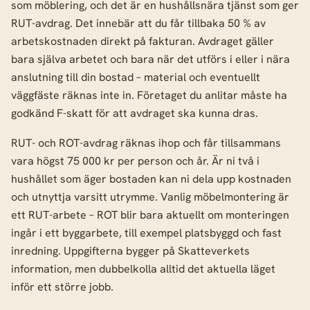
som möblering, och det är en hushållsnära tjänst som ger
RUT-avdrag. Det innebär att du får tillbaka 50 % av
arbetskostnaden direkt på fakturan. Avdraget gäller
bara själva arbetet och bara när det utförs i eller i nära
anslutning till din bostad – material och eventuellt
väggfäste räknas inte in. Företaget du anlitar måste ha
godkänd F-skatt för att avdraget ska kunna dras.
RUT- och ROT-avdrag räknas ihop och får tillsammans
vara högst 75 000 kr per person och år. Är ni två i
hushållet som äger bostaden kan ni dela upp kostnaden
och utnyttja varsitt utrymme. Vanlig möbelmontering är
ett RUT-arbete – ROT blir bara aktuellt om monteringen
ingår i ett byggarbete, till exempel platsbyggd och fast
inredning. Uppgifterna bygger på Skatteverkets
information, men dubbelkolla alltid det aktuella läget
inför ett större jobb.