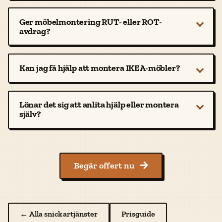
Ger möbelmontering RUT- eller ROT-
avdrag?
Kan jag få hjälp att montera IKEA-möbler?
Lönar det sig att anlita hjälp eller montera
själv?
Begär offert nu

← Alla snickartjänster
Prisguide