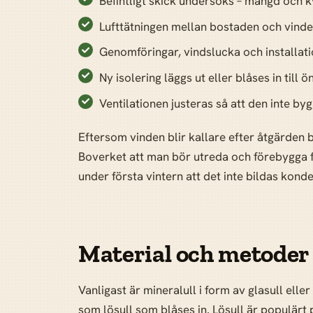
Befintligt skick undersöks – mängd och kv
Lufttätningen mellan bostaden och vinde
Genomföringar, vindslucka och installatio
Ny isolering läggs ut eller blåses in till 
Ventilationen justeras så att den inte by
Eftersom vinden blir kallare efter åtgärden 
Boverket att man bör utreda och förebygga f
under första vintern att det inte bildas konde
Material och metoder
Vanligast är mineralull i form av glasull elle
som lösull som blåses in. Lösull är populärt