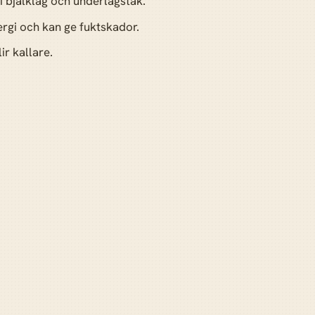
 i bjälklag och underlagstak.
rgi och kan ge fuktskador.
ir kallare.