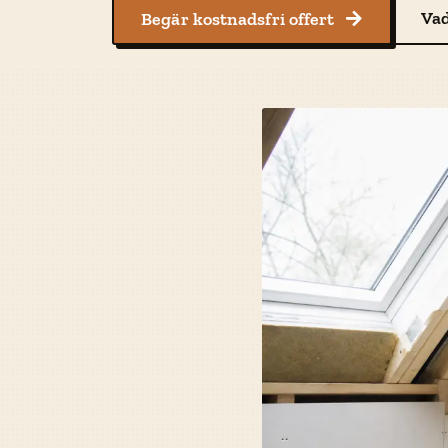
Vad
Begär kostnadsfri offert
