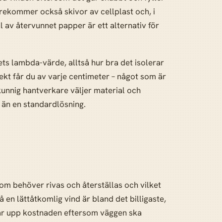
rekommer också skivor av cellplast och, i
l av återvunnet papper är ett alternativ för
lets lambda-värde, alltså hur bra det isolerar
ekt får du av varje centimeter – något som är
kunnig hantverkare väljer material och
e än en standardlösning.
som behöver rivas och återställas och vilket
på en lättåtkomlig vind är bland det billigaste,
rar upp kostnaden eftersom väggen ska