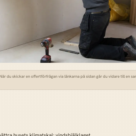
är du skickar en offertförfrågan via länkarna på sidan går du vidare till en s
ttra husets klimatskal: vindsbjälklaget,