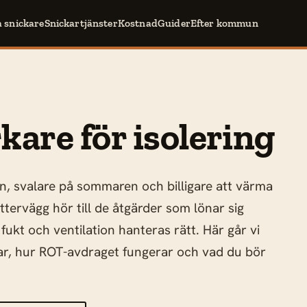
a snickare
Snickartjänster
Kostnad
Guider
Efter kommun
kare för isolering
rn, svalare på sommaren och billigare att värma
yttervägg hör till de åtgärder som lönar sig
fukt och ventilation hanteras rätt. Här går vi
star, hur ROT-avdraget fungerar och vad du bör