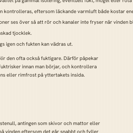
alitet på gammal isolering, eventuell fukt, mögel eller röta
n kontrolleras, eftersom läckande varmluft både kostar ene
ner ses över så att rör och kanaler inte fryser när vinden bl
önskad tjocklek.
ggs igen och fukten kan vädras ut.
blir den ofta också fuktigare. Därför påpekar
uktrisker innan man börjar, och kontrollera
ns eller rimfrost på yttertakets insida.
r stenull, antingen som skivor och mattor eller
 på vinden eftersom det går snabbt och fyller