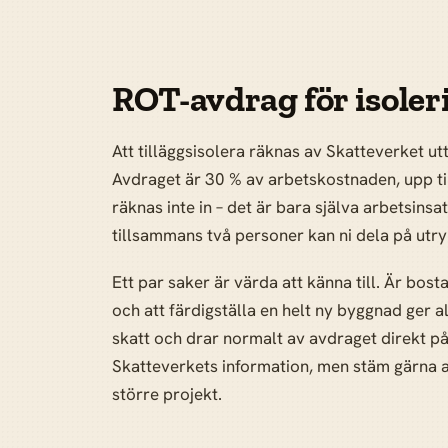
ROT-avdrag för isoler
Att tilläggsisolera räknas av Skatteverket u
Avdraget är 30 % av arbetskostnaden, upp til
räknas inte in – det är bara själva arbetsin
tillsammans två personer kan ni dela på utr
Ett par saker är värda att känna till. Är bost
och att färdigställa en helt ny byggnad ger a
skatt och drar normalt av avdraget direkt p
Skatteverkets information, men stäm gärna av
större projekt.