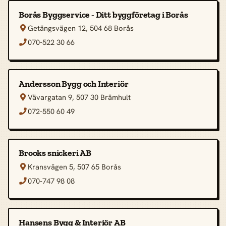
Borås Byggservice - Ditt byggföretag i Borås
Getängsvägen 12, 504 68 Borås

070-522 30 66

Andersson Bygg och Interiör
Vävargatan 9, 507 30 Brämhult

072-550 60 49

Brooks snickeri AB
Kransvägen 5, 507 65 Borås

070-747 98 08

Hansens Bygg & Interiör AB