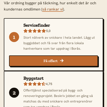
Vår ordning bygger på täckning, hur enkelt det är och
kundernas omdömen (
så rankar vi
).
Servicefinder
5,0

1
Stort nätverk av snickare i hela landet. Lägg ut
byggjobbet och få svar från flera lokala
hantverkare som tar uppdrag i Borås.
Få offert

Byggstart
4,75

Offerttjänst specialiserad på bygg- och
2
renoveringsprojekt. Beskriv jobbet en gång så
matchas du med snickare och entreprenörer
som tar uppdrag i Borås.