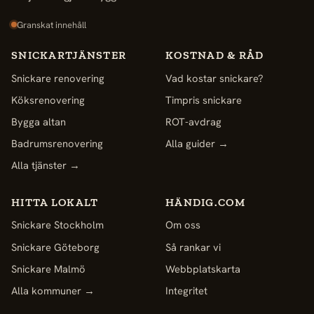
Granskat innehåll
SNICKARTJÄNSTER
KOSTNAD & RÅD
Snickare renovering
Vad kostar snickare?
Köksrenovering
Timpris snickare
Bygga altan
ROT-avdrag
Badrumsrenovering
Alla guider →
Alla tjänster →
HITTA LOKALT
HÄNDIG.COM
Snickare Stockholm
Om oss
Snickare Göteborg
Så rankar vi
Snickare Malmö
Webbplatskarta
Alla kommuner →
Integritet