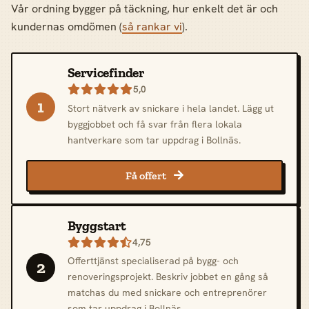
Vår ordning bygger på täckning, hur enkelt det är och
kundernas omdömen (
så rankar vi
).
Servicefinder
5,0

1
Stort nätverk av snickare i hela landet. Lägg ut
byggjobbet och få svar från flera lokala
hantverkare som tar uppdrag i Bollnäs.
Få offert

Byggstart
4,75

Offerttjänst specialiserad på bygg- och
2
renoveringsprojekt. Beskriv jobbet en gång så
matchas du med snickare och entreprenörer
som tar uppdrag i Bollnäs.