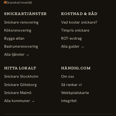
Granskat innehåll
SNICKARTJÄNSTER
KOSTNAD & RÅD
Snickare renovering
Vad kostar snickare?
Köksrenovering
Timpris snickare
Bygga altan
ROT-avdrag
Badrumsrenovering
Alla guider →
Alla tjänster →
HITTA LOKALT
HÄNDIG.COM
Snickare Stockholm
Om oss
Snickare Göteborg
Så rankar vi
Snickare Malmö
Webbplatskarta
Alla kommuner →
Integritet