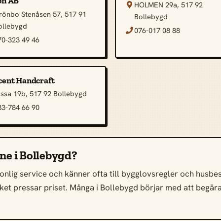
on AB
HOLMEN 29a, 517 92

rönbo Stenåsen 57, 517 91
Bollebygd
ollebygd
076-017 08 88

70-323 49 46
cent Handcraft
åssa 19b, 517 92 Bollebygd
33-784 66 90
ine i Bollebygd?
nlig service och känner ofta till bygglovsregler och husbest
 vilket pressar priset. Många i Bollebygd börjar med att begär