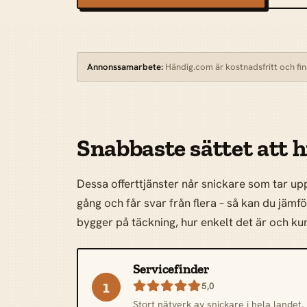
Annonssamarbete:
Händig.com är kostnadsfritt och fina
Snabbaste sättet att h
Dessa offerttjänster når snickare som tar up
gång och får svar från flera – så kan du jämf
bygger på täckning, hur enkelt det är och 
Servicefinder
1

5,0
Stort nätverk av snickare i hela landet.