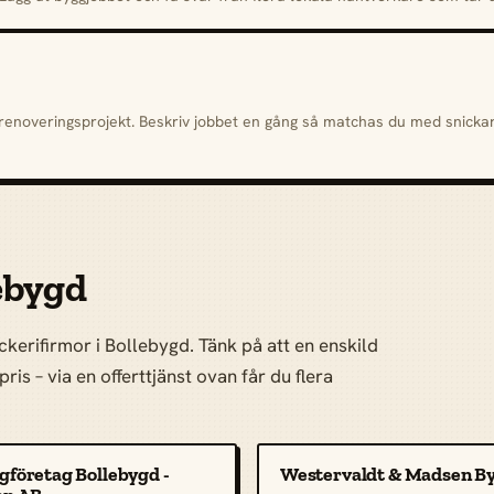
h renoveringsprojekt. Beskriv jobbet en gång så matchas du med snick
lebygd
kerifirmor i Bollebygd. Tänk på att en enskild
ris – via en offerttjänst ovan får du flera
gföretag Bollebygd -
Westervaldt & Madsen B