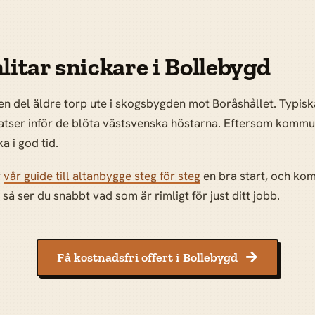
litar snickare i Bollebygd
h en del äldre torp ute i skogsbygden mot Boråshållet. Typi
latser inför de blöta västsvenska höstarna. Eftersom kommun
a i god tid.
r
vår guide till altanbygge steg för steg
en bra start, och kom
så ser du snabbt vad som är rimligt för just ditt jobb.
Få kostnadsfri offert i Bollebygd
