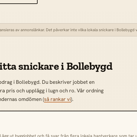
nsieras av annonslänkar. Det påverkar inte vilka lokala snickare i Bollebygd vi 
itta snickare i Bollebygd
pdrag i Bollebygd. Du beskriver jobbet en
öra pris och upplägg i lugn och ro. Vår ordning
kundernas omdömen (
så rankar vi
).
 Lägg ut byggjobbet och få svar från flera lokala hantverkare som tar 