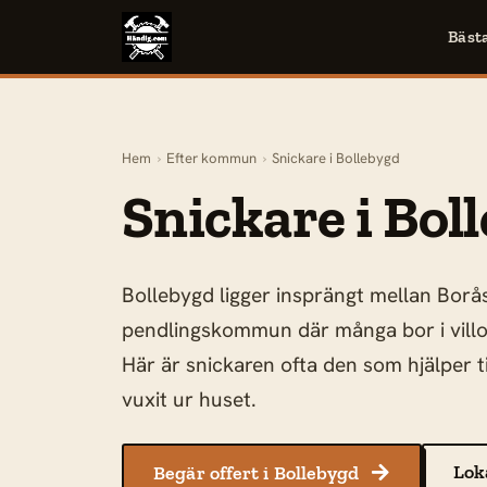
Bäst
Hem
›
Efter kommun
›
Snickare i Bollebygd
Snickare i Bol
Bollebygd ligger insprängt mellan Borå
pendlingskommun där många bor i villor
Här är snickaren ofta den som hjälper t
vuxit ur huset.
Lok
Begär offert i Bollebygd
