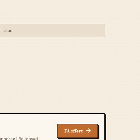
listar.
Få offert

uppdrag i Bollebygd.