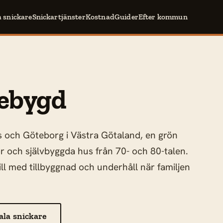
a snickare
Snickartjänster
Kostnad
Guider
Efter kommun
lebygd
s och Göteborg i Västra Götaland, en grön
 och självbyggda hus från 70- och 80-talen.
ill med tillbyggnad och underhåll när familjen
ala snickare