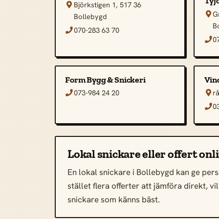
Tyj
Björkstigen 1, 517 36

G

Bollebygd
B
070-283 63 70

0

Form Bygg & Snickeri
Vin
073-984 24 20
r


0

Lokal snickare eller offert onl
En lokal snickare i Bollebygd kan ge perso
stället flera offerter att jämföra direkt,
snickare som känns bäst.