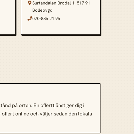
Surtandalen Brodal 1, 517 91

Bollebygd
070-886 21 96

ånd på orten. En offerttjänst ger dig i
a offert online och väljer sedan den lokala