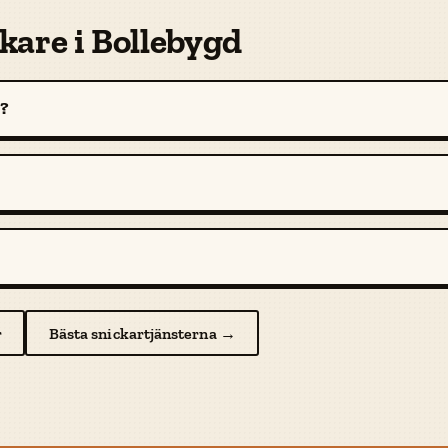
kare i Bollebygd
d?
r
Bästa snickartjänsterna →