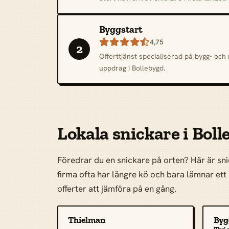
Byggstart

4,75
2
Offerttjänst specialiserad på bygg- oc
uppdrag i Bollebygd.
Lokala snickare i Bol
Föredrar du en snickare på orten? Här är snic
firma ofta har längre kö och bara lämnar ett p
offerter att jämföra på en gång.
Thielman
Byg