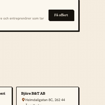
Få offert
are och entreprenörer som tar
eri
Bjäre B&T AB
Heimdallgatan 8C, 262 44
