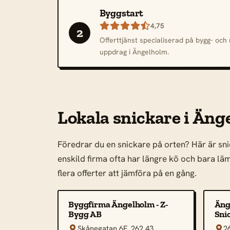
Byggstart

4,75
2
Offerttjänst specialiserad på bygg- oc
uppdrag i Ängelholm.
Lokala snickare i Äng
Föredrar du en snickare på orten? Här är sni
enskild firma ofta har längre kö och bara lämn
flera offerter att jämföra på en gång.
Byggfirma Ängelholm - Z-
Äng
Bygg AB
Snic
Skånegatan 6F, 262 43
2

