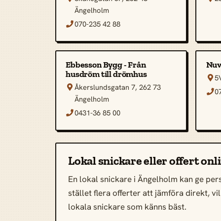
Ängelholm
070-235 42 88

Ebbesson Bygg - Från
Nuv
husdröm till drömhus
5

Åkerslundsgatan 7, 262 73

0

Ängelholm
0431-36 85 00

Lokal snickare eller offert on
En lokal snickare i Ängelholm kan ge pers
stället flera offerter att jämföra direkt,
lokala snickare som känns bäst.