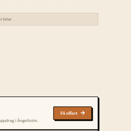
 listar.
Få offert

 uppdrag i Ängelholm.