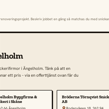
h renoveringsprojekt. Beskriv jobbet en gång så matchas du med snick
elholm
ckerifirmor i Ängelholm. Tänk på att en
ar ett pris – via en offerttjänst ovan får du
elholm Byggfirma &
Bröderna Törnqvist Snick
keri i Skåne
AB
62 66 Ängelholm
Rodervägen 18, 262 94
