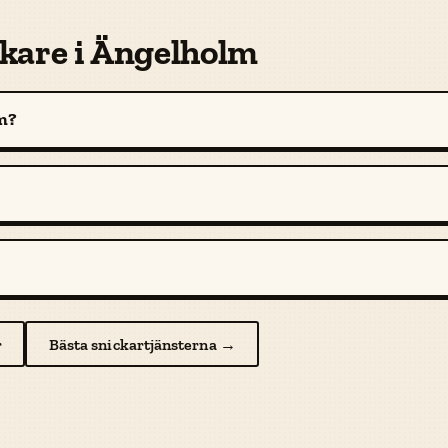
ckare i Ängelholm
lm?
r
Bästa snickartjänsterna →