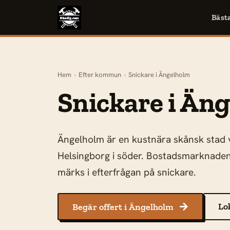
Bäst
Hem
›
Efter kommun
›
Snickare i Ängelholm
Snickare i Än
Ängelholm är en kustnära skånsk stad 
Helsingborg i söder. Bostadsmarknaden
märks i efterfrågan på snickare.
Lo
Begär offert i Ängelholm
