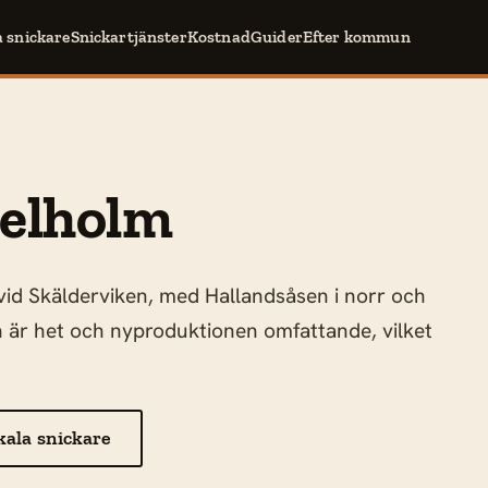
a snickare
Snickartjänster
Kostnad
Guider
Efter kommun
gelholm
vid Skälderviken, med Hallandsåsen i norr och
 är het och nyproduktionen omfattande, vilket
kala snickare