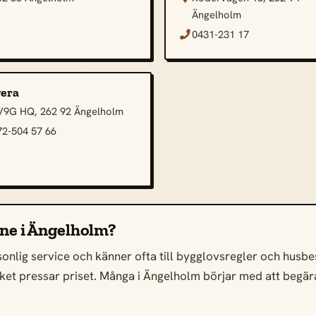
Ängelholm
0431-231 17

era
V9G HQ, 262 92 Ängelholm
72-504 57 66
line i Ängelholm?
onlig service och känner ofta till bygglovsregler och husbest
 vilket pressar priset. Många i Ängelholm börjar med att begär