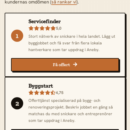
kundernas omdömen (
så rankar vi
).
Servicefinder
5,0

1
Stort nätverk av snickare i hela landet. Lägg ut
byggjobbet och få svar från flera lokala
hantverkare som tar uppdrag i Aneby.
Få offert

Byggstart
4,75

Offerttjänst specialiserad på bygg- och
2
renoveringsprojekt. Beskriv jobbet en gång så
matchas du med snickare och entreprenörer
som tar uppdrag i Aneby.