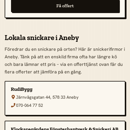
Få offert
Lokala snickare i Aneby
Föredrar du en snickare på orten? Här är snickerifirmor i
Aneby. Tänk på att en enskild firma ofta har längre kö
och bara lämnar ett pris – via en offerttjänst ovan får du
flera offerter att jämföra på en gång.
RudiBygg
Järnvägsgatan 44, 578 33 Aneby

070-064 77 52

Klockaregårdens Fönsterhantverk & Snickeri AB