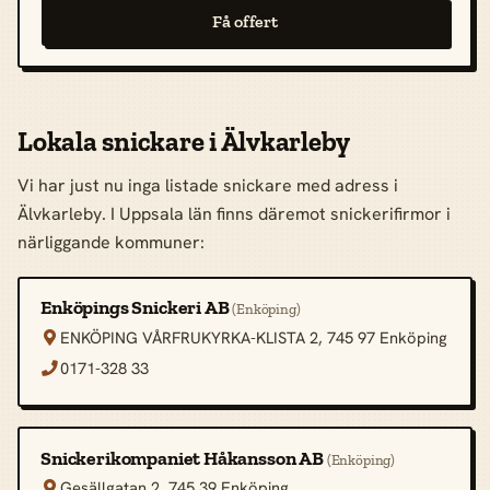
Få offert
Lokala snickare i Älvkarleby
Vi har just nu inga listade snickare med adress i
Älvkarleby. I Uppsala län finns däremot snickerifirmor i
närliggande kommuner:
Enköpings Snickeri AB
(Enköping)
ENKÖPING VÅRFRUKYRKA-KLISTA 2, 745 97 Enköping

0171-328 33

Snickerikompaniet Håkansson AB
(Enköping)
Gesällgatan 2, 745 39 Enköping
