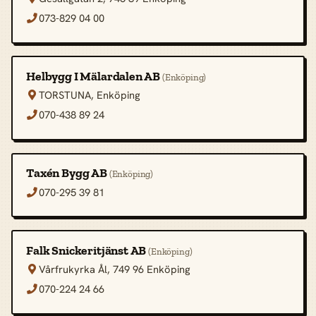
073-829 04 00

Helbygg I Mälardalen AB
(Enköping)
TORSTUNA, Enköping

070-438 89 24

Taxén Bygg AB
(Enköping)
070-295 39 81

Falk Snickeritjänst AB
(Enköping)
Vårfrukyrka Ål, 749 96 Enköping

070-224 24 66
