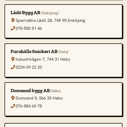
Lådö Bygg AB
(Enköping)
Sparrsätra Lådö 28, 745 95 Enköping

070-550 51 46

Furuhälls Snickeri AB
(Heby)
Industrivägen 7, 744 31 Heby

0224-39 22 20

Domsand bygg AB
(Håbo)
Domsand 5, 566 35 Habo

076-884 60 78
