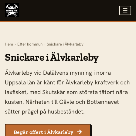
☰
Hem
›
Efter kommun
›
Snickare i Älvkarleby
Snickare i Älvkarleby
Älvkarleby vid Dalälvens mynning i norra
Uppsala län är känt för Älvkarleby kraftverk och
laxfisket, med Skutskär som största tätort nära
kusten. Närheten till Gävle och Bottenhavet
sätter prägel på husbeståndet.
Begär offert i Älvkarleby
