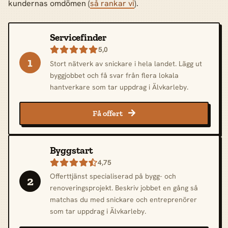
kundernas omdömen (
så rankar vi
).
Servicefinder
5,0

1
Stort nätverk av snickare i hela landet. Lägg ut
byggjobbet och få svar från flera lokala
hantverkare som tar uppdrag i Älvkarleby.
Få offert

Byggstart
4,75

Offerttjänst specialiserad på bygg- och
2
renoveringsprojekt. Beskriv jobbet en gång så
matchas du med snickare och entreprenörer
som tar uppdrag i Älvkarleby.